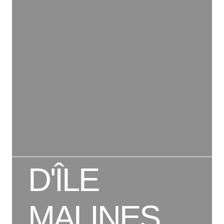
D'ÎLE
MALINES