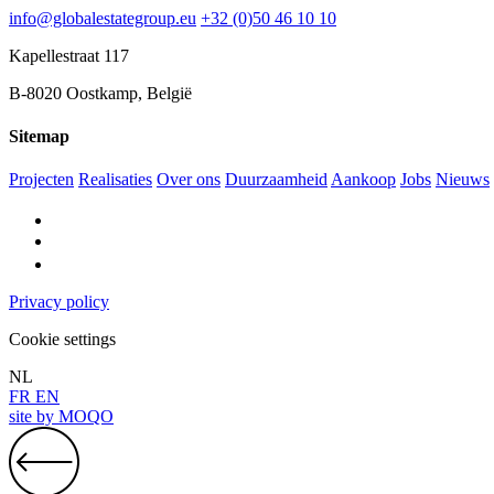
info@globalestategroup.eu
+32 (0)50 46 10 10
Kapellestraat 117
B-8020 Oostkamp, België
Sitemap
Projecten
Realisaties
Over ons
Duurzaamheid
Aankoop
Jobs
Nieuws
Privacy policy
Cookie settings
NL
FR
EN
site by
MOQO